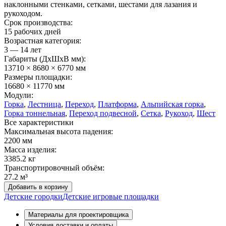
наклонными стенками, сетками, шестами для лазания и
рукоходом.
Срок производства:
15 рабочих дней
Возрастная категория:
3 — 14 лет
Габариты (ДхШxВ мм):
13710 × 8680 × 6770 мм
Размеры площадки:
16680 × 11770 мм
Модули:
Горка
,
Лестница
,
Переход
,
Платформа
,
Альпийская горка
,
Горка тоннельная
,
Переход подвесной
,
Сетка
,
Рукоход
,
Шест
Все характеристики
Максимальная высота падения:
2200 мм
Масса изделия:
3385.2 кг
Транспортировочный объём:
27.2 м³
Добавить в корзину
Детские городки
Детские игровые площадки
Материалы для проектировщика
Условия доставки и оплаты