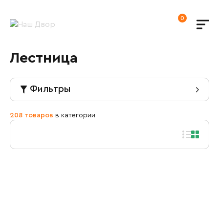
0
Лестница
Фильтры
Каталог
208 товаров
в категории
Новинки
Детские игровые площадки
Игровое оборудование
Детские игровые комплексы
Спортивные площадки
Горки детские
Детские городки
Городское благоустройство
Детские спортивные комплексы
Детские карусели
Домик для детей
Лавочки и скамейки
Воркаут площадки
Уличные детские качели
Модули
Канатные комплексы