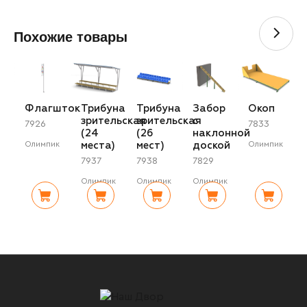
Похожие товары
Флагшток
Трибуна
Трибуна
Забор
Окоп
зрительская
зрительская
с
7926
7833
(24
(26
наклонной
места)
мест)
доской
Олимпик
Олимпик
7937
7938
7829
Олимпик
Олимпик
Олимпик