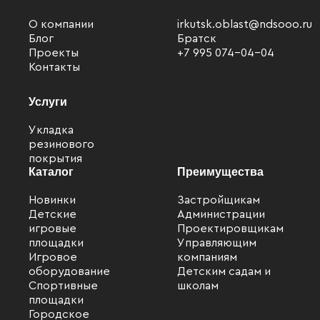
О компании
irkutsk.oblast@ndsooo.ru
Блог
Братск
Проекты
+7 995 074-04-04
Контакты
Услуги
Укладка
резинового
покрытия
Каталог
Преимущества
Новинки
Застройщикам
Детские
Администрации
игровые
Проектировщикам
Файлы cookie
площадки
Управляющим
Мы используем файлы cookie для улучшения
Игровое
компаниям
взаимодействия с пользователями и обслуживания.
оборудование
Детским садам и
Спортивные
школам
Продолжая просмотр страниц нашего сайта, вы
площадки
принимаете условия
Политики в отношении обработки
Городское
персональных данных
.