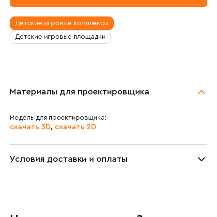
Масса изделия:
471.2 кг
Транспортировочный объём:
3.6 м³
Детские игровые комплексы
Детские игровые площадки
Материалы для проектировщика
Модель для проектировщика:
скачать 3D
скачать 2D
,
Условия доставки и оплаты