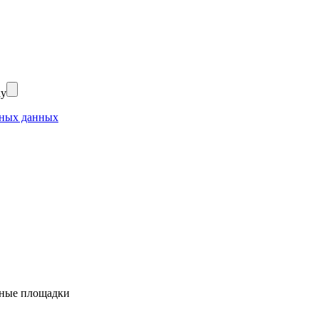
ку
ьных данных
вные площадки