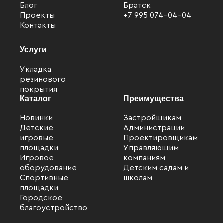
Блог
Братск
Проекты
+7 995 074-04-04
Контакты
Услуги
Укладка
резинового
покрытия
Каталог
Преимущества
Новинки
Застройщикам
Детские
Администрации
игровые
Проектировщикам
Файлы cookie
площадки
Управляющим
Мы используем файлы cookie для улучшения
Игровое
компаниям
взаимодействия с пользователями и обслуживания.
оборудование
Детским садам и
Спортивные
школам
Продолжая просмотр страниц нашего сайта, вы
площадки
принимаете условия
Политики в отношении обработки
Городское
персональных данных
.
благоустройство
Принимаю