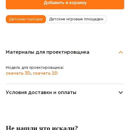
Добавить в корзину
Масса изделия:
872.5 кг
Транспортировочный объём:
10.3 м³
Детские городки
Детские игровые площадки
Материалы для проектировщика
Модель для проектировщика:
скачать 3D
скачать 2D
,
Условия доставки и оплаты
Не нашли что искали?