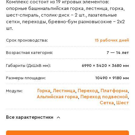
Комплекс состоит из 19 игровых элементов:
опорные башниальпийская горка, лестница, горка,
шест-спираль, столик-диск - 2 шт., лазательные
сетки, переходы, бревно-бум разновысокие - 2х2
шт.
Срок производства:
15 рабочих дней
Возрастная категория:
7 — 14 лет
Габариты (ДхШxВ мм):
6990 × 5420 × 3680 мм
Размеры площадки:
10490 × 9180 мм
Горка
Лестница
Переход
Платформа
Модули:
,
,
,
,
Альпийская горка
Переход подвесной
,
,
Сетка
Шест
,
Все характеристики
Максимальная высота падения:
2700 мм