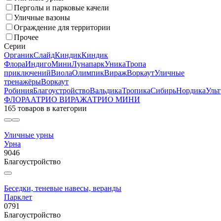
Перголы и парковые качели
Уличные вазоны
Ограждение для территории
Прочее
Серии
Органик
Слайд
Киндик
Киндик
Флора
Индиго
Мини
Лунапарк
Уника
Тропа
приключений
Виола
Олимпик
Вираж
Воркаут
Уличные
тренажёры
Воркаут
Робиния
Благоустройство
Вальдика
Тропика
Сибирь
Нордика
Ульт
ФЛОРА
АТРИО ВИРАЖ
АТРИО МИНИ
165 товаров
в категории
Уличные урны
Урна
9046
Благоустройство
Беседки, теневые навесы, веранды
Парклет
0791
Благоустройство