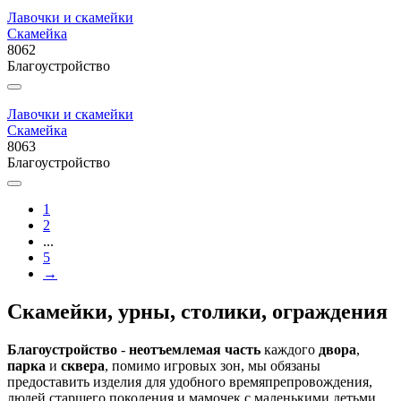
Лавочки и скамейки
Скамейка
8062
Благоустройство
Лавочки и скамейки
Скамейка
8063
Благоустройство
1
2
...
5
→
Скамейки, урны, столики, ограждения
Благоустройство
-
неотъемлемая часть
каждого
двора
,
парка
и
сквера
, помимо игровых зон, мы обязаны
предоставить изделия для удобного времяпрепровождения,
людей старшего поколения и мамочек с маленькими детьми.